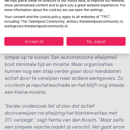
We may place these for analysis of our visitor data, to improve our website,
omgeving. Een negatieve candidate experience
show personalised content and to give you a great website experience. For
verspreidt zich snel via social media en in
more information about the cookies we use open the settings.
persoonlijke netwerken. Één kandidaat die geen
Your consent and the cookie policy apply to all websites of "TPC",
including: The Talentpool Community, skillscv.thetalentpoolcommunity.nl,
reactie krijgt, kan tientallen anderen beïnvloeden in
werkgevers.thetalentpoolcommunity.nl.
hun perceptie van een organisatie.
Accept all
No, adjust
Een simpele oplossing
Volgens The Talentpool Community is het probleem
simpel op te lossen. Een automatische afwijsmail
kost minimale tijd en moeite. Maar organisaties
kunnen nog een stap verder gaan door kandidaten
actief door te verwijzen naar andere werkgevers. Zo
voorkom je reputatieschade en het blijft nog steeds
een kleine moeite.
“
Eerder onderzoek liet al zien dat actief
doorverwijzen na afwijzing het klantenverlies met
37% verlaagt
,” zegt Yente van den Bosch. “
Maar zelfs
een simpele reactie maakt al verschil. Het gaat erom