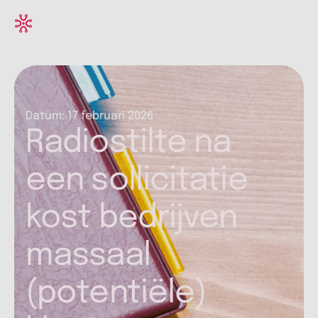
Datum:
17 februari 2026
Radiostilte na
een sollicitatie
kost bedrijven
massaal
(potentiële)