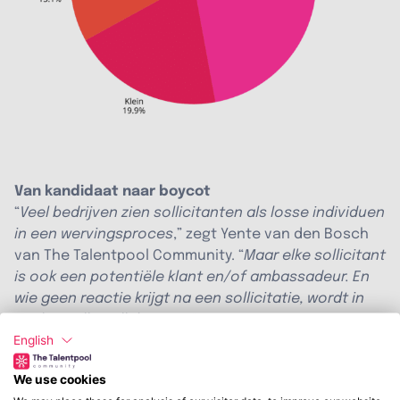
Van kandidaat naar boycot
“
Veel bedrijven zien sollicitanten als losse individuen
in een wervingsproces
,” zegt Yente van den Bosch
van The Talentpool Community. “
Maar elke sollicitant
is ook een potentiële klant en/of ambassadeur. En
wie geen reactie krijgt na een sollicitatie, wordt in
veel gevallen allebei niet.
”
English
Het effect is niet alleen dat kandidaten geen klant
We use cookies
meer willen worden, maar ook wat ze delen met hun