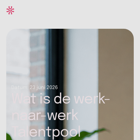
Datum:
23 juni 2026
Wat is de werk-
naar-werk
Talentpool