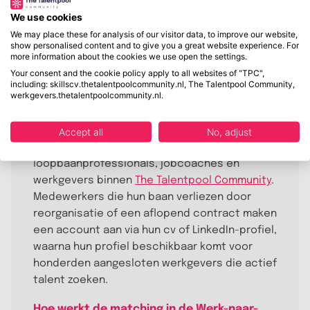
thetalentpoolcommunity.nl/werk-naar-werk
.
We use cookies
We may place these for analysis of our visitor data, to improve our website,
show personalised content and to give you a great website experience. For
more information about the cookies we use open the settings.
Your consent and the cookie policy apply to all websites of "TPC",
Werk-naar-Werk Talentpool (FAQ)
including: skillscv.thetalentpoolcommunity.nl, The Talentpool Community,
werkgevers.thetalentpoolcommunity.nl.
Wat is de Werk-naar-Werk Talentpool?
De Werk-naar-Werk Talentpool is een gedeeld
Accept all
No, adjust
netwerk van samenwerkende
loopbaanprofessionals, jobcoaches en
werkgevers binnen
The Talentpool Community
.
Medewerkers die hun baan verliezen door
reorganisatie of een aflopend contract maken
een account aan via hun cv of LinkedIn-profiel,
waarna hun profiel beschikbaar komt voor
honderden aangesloten werkgevers die actief
talent zoeken.
Hoe werkt de matching in de Werk-naar-