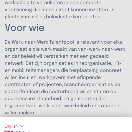
werkbeleid te verankeren in een concrete
voorziening die leden direct kunnen inzetten, in
plaats van het bij beleidsstukken te laten.
Voor wie
De Werk-naar-Werk Talentpool is relevant voor elke
organisatie die werk maakt van van-werk-naar-werk
en dat beleid wil versterken met een gedeeld
netwerk. Dat zijn organisaties in reorganisatie, HR-
en mobiliteitsmanagers die herplaatsing concreet
willen invullen, werkgevers met aflopende
contracten of projecten, brancheorganisaties en
sectorfondsen die sectorbreed willen sturen op
duurzame inzetbaarheid, en gemeenten die
regionaal van-werk-naar-werkbeleid operationeel
willen maken.
Deelname start vanaf 2.500 euro per jaar. Een
English
kennismaking is mogelijk via