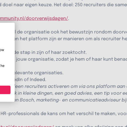
doel naar eigen keuze. Het doel: 250 recruiters die sa
ommunity.nl/doorverwijsdagen/
.
ity wil de organisatie ook het bewustzijn rondom doorv
Ook buiten het platform zijn er manieren om als recruiter
how
olgende stap in zijn of haar zoektocht.
ool van jouw organisatie, zodat je hem of haar kunt ben
The
en bij relevante organisaties.
s LinkedIn of Indeed.
niet alleen recruiters activeren om via ons platform aan
melijk in kleine dingen, een goed advies, een tip voor ee
 van den Bosch, marketing- en communicatieadviseur bij
en HR-professionals de kans om het verschil te maken, vo