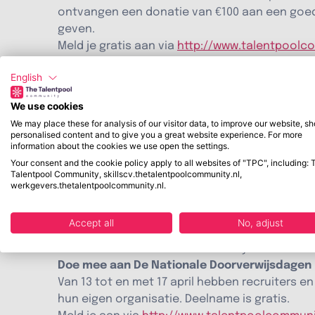
ontvangen een donatie van €100 aan een goed 
geven.
Meld je gratis aan via
http://www.talentpoolc
Doorverwijzen is breder dan je denkt
English
Naast het platform van The Talentpool Commun
doorverwijzen hoeft niet ingewikkeld te zijn. 
We use cookies
kandidaat:
We may place these for analysis of our visitor data, to improve our website, s
Geef de kandidaat persoonlijk advies over de v
personalised content and to give you a great website experience. For more
information about the cookies we use open the settings.
Voeg de kandidaat toe aan de interne talentp
Your consent and the cookie policy apply to all websites of "TPC", including: 
vrijkomt.
Talentpool Community, skillscv.thetalentpoolcommunity.nl,
Adviseer de kandidaat om job alerts in te stell
werkgevers.thetalentpoolcommunity.nl.
Verwijs de kandidaat door naar job boards zoal
“
Wij willen met De Nationale Doorverwijsdagen 
Accept all
No, adjust
beweging op gang brengen. Doorverwijzen zit na
de arbeidsmarkt een stuk menselijker.”
—
Yente
Doe mee aan De Nationale Doorverwijsdagen
Van 13 tot en met 17 april hebben recruiters 
hun eigen organisatie. Deelname is gratis.