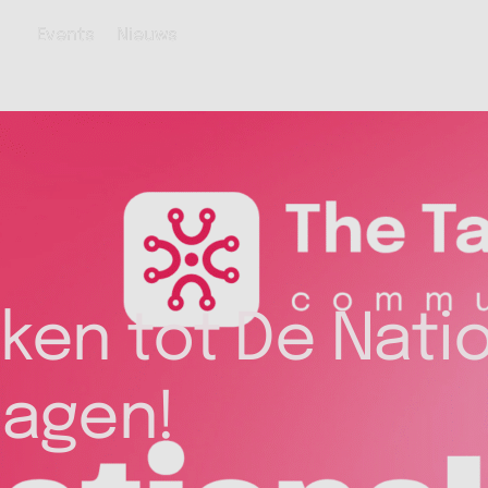
Events
Nieuws
en tot De Nati
dagen!