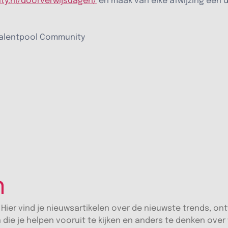
ty.nl/doorverwijsdagen/
en maak van elke afwijzing een d
Talentpool Community
n
 Hier vind je nieuwsartikelen over de nieuwste trends, on
n die je helpen vooruit te kijken en anders te denken over