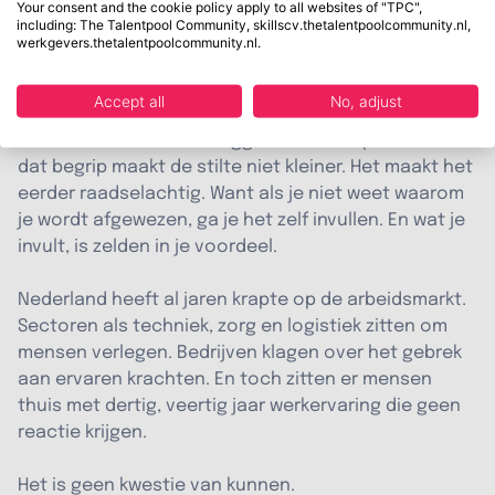
Your consent and the cookie policy apply to all websites of "TPC",
af. Het doet toch pijn. Afgewezen worden doet toch
including: The Talentpool Community, skillscv.thetalentpoolcommunity.nl,
pijn. Maar wees dan afgewezen met een goed
werkgevers.thetalentpoolcommunity.nl.
verhaal.”
Accept all
No, adjust
De geïnterviewden snappen de tijdsdruk. Ze weten
dat er honderd brieven liggen voor één plek. Maar
dat begrip maakt de stilte niet kleiner. Het maakt het
eerder raadselachtig. Want als je niet weet waarom
je wordt afgewezen, ga je het zelf invullen. En wat je
invult, is zelden in je voordeel.
Nederland heeft al jaren krapte op de arbeidsmarkt.
Sectoren als techniek, zorg en logistiek zitten om
mensen verlegen. Bedrijven klagen over het gebrek
aan ervaren krachten. En toch zitten er mensen
thuis met dertig, veertig jaar werkervaring die geen
reactie krijgen.
Het is geen kwestie van kunnen.