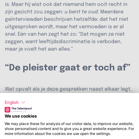
is. Maar hij wist ook dat niemand hem ooit recht in
zijn gezicht zou zeggen:
u bent te oud
. Meerdere
geïnterviewden beschrijven hetzelfde: dat het niet
uitgesproken wordt, maar het vermoeden is er al
snel. Eén van hen zegt het zo: “Dat mogen ze niet
zeggen, want leeftijdsdiscriminatie is verboden,
maar je voelt het aan alles.”
“De pleister gaat er toch af”
Wat opvalt als je deze gesprekken naast elkaar legt,
is hoe weinig de geïnterviewden eigenlijk vragen.
English
Geen speciale behandeling, geen garanties.
Eerlijkheid, dat is het.
We use cookies
We may place these for analysis of our visitor data, to improve our website,
“Een werkzoekende wil gewoon het eerlijke antwoord
show personalised content and to give you a great website experience. For
more information about the cookies we use open the settings.
hebben,” zegt een van hen. “Die pleister gaat er toch