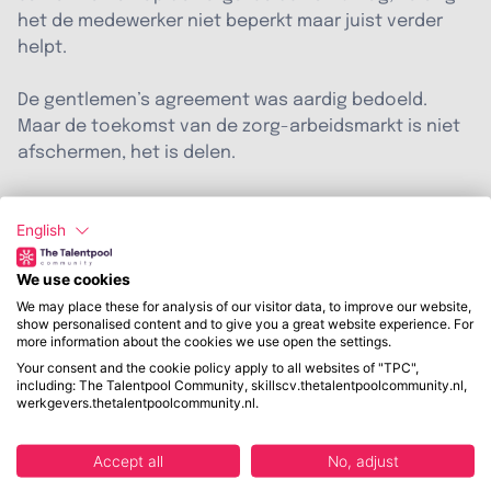
het de medewerker niet beperkt maar juist verder
helpt.
De gentlemen’s agreement was aardig bedoeld.
Maar de toekomst van de zorg-arbeidsmarkt is niet
afschermen, het is delen.
English
Veelgestelde vragen
We use cookies
We may place these for analysis of our visitor data, to improve our website,
Wat is een gentlemen’s
show personalised content and to give you a great website experience. For
more information about the cookies we use open the settings.
agreement in de zorg?
Your consent and the cookie policy apply to all websites of "TPC",
including: The Talentpool Community, skillscv.thetalentpoolcommunity.nl,
werkgevers.thetalentpoolcommunity.nl.
Een
gentlemen’s agreement
in de zorg is een
afspraak tussen twee of meer werkgevers om niet bij
elkaar te werven. Zorginstellingen maken die
Accept all
No, adjust
afspraak soms uitgesproken, maar vaker