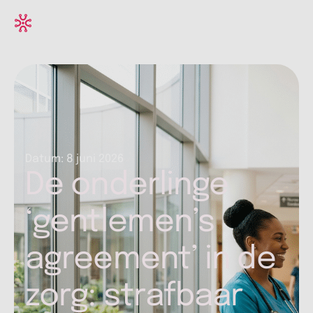
Datum:
8 juni 2026
De onderlinge
‘gentlemen’s
agreement’ in de
zorg: strafbaar